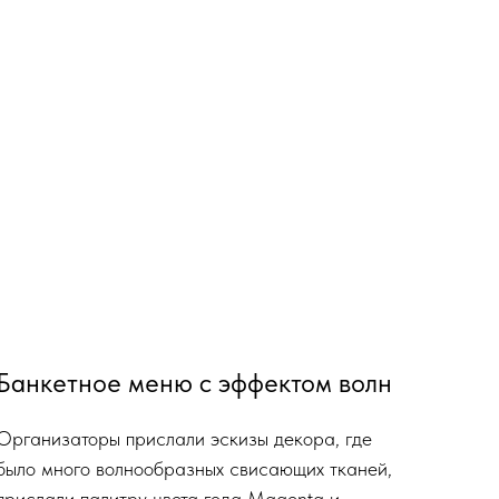
Банкетное меню с эффектом волн
Организаторы прислали эскизы декора, где
было много волнообразных свисающих тканей,
прислали палитру цвета года Magenta и