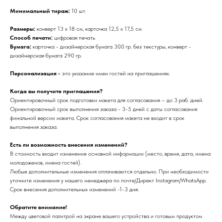
Минимальный тираж:
10 шт.
Размеры:
конверт 13 х 18 см, карточка 12,5 x 17,5 см
Способ печати:
цифровая печать
Бумага:
карточка - дизайнерская бумага 300 гр. без текстуры, конверт -
дизайнерская бумага 290 гр.
Персонализация -
это указание имен гостей на приглашениях.
Когда вы получите приглашения?
Ориентировочный срок подготовки макета для согласования – до 3 раб. дней.
Ориентировочный срок выполнения заказа - 3-5 дней с даты согласования
финальной версии макета. Срок согласования макета не входит в срок
выполнения заказа.
Есть ли возможность внесения изменений?
В стоимость входит изменение основной информации (место, время, дата, имена
молодоженов, имена гостей).
Любые дополнительные изменения оплачиваются отдельно. При необходимости
уточните изменения у нашего менеджера по почте/Директ Instagram/WhatsApp.
Срок внесения дополнительных изменений -1-3 дня.
Обратите внимание!
Между цветовой палитрой на экране вашего устройства и готовым продуктом